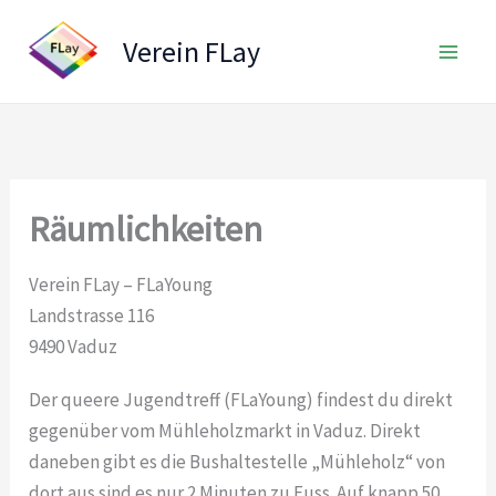
Zum
Inhalt
Verein FLay
springen
Räumlichkeiten
Verein FLay – FLaYoung
Landstrasse 116
9490 Vaduz
Der queere Jugendtreff (FLaYoung) findest du direkt
gegenüber vom Mühleholzmarkt in Vaduz. Direkt
daneben gibt es die Bushaltestelle „Mühleholz“ von
dort aus sind es nur 2 Minuten zu Fuss. Auf knapp 50