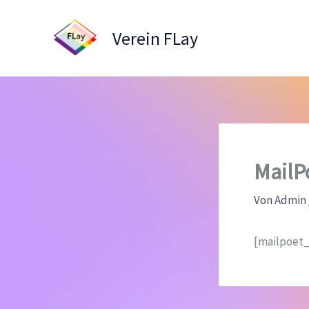
Zum
Inhalt
Verein FLay
springen
MailP
Von
Admin
[mailpoet